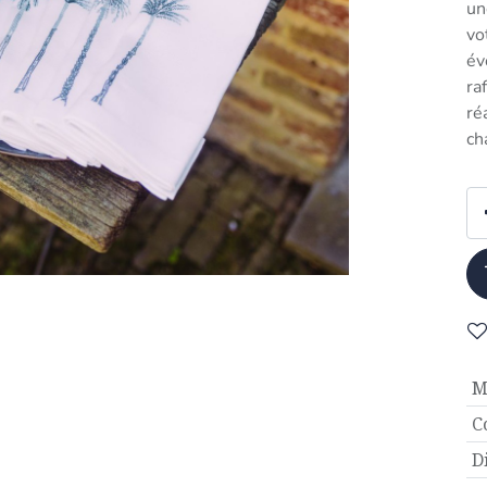
un
vo
év
ra
ré
ch
M
C
D