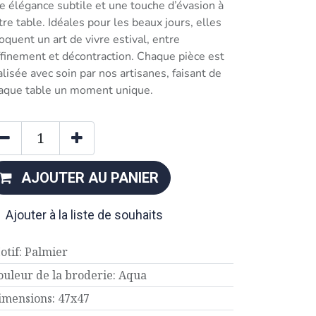
e élégance subtile et une touche d’évasion à
tre table. Idéales pour les beaux jours, elles
oquent un art de vivre estival, entre
ffinement et décontraction. Chaque pièce est
alisée avec soin par nos artisanes, faisant de
aque table un moment unique.
AJOUTER AU PANIER
Ajouter à la liste de souhaits
otif
:
Palmier
ouleur de la broderie
:
Aqua
imensions
:
47x47