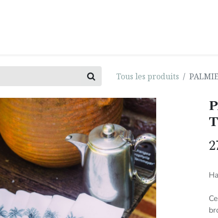
0
E
INSPIRATION
IMPACT
BLOG
Tous les produits
PALMIER
P
T
2
Ha
Ce
br