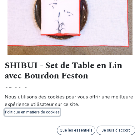
SHIBUI - Set de Table en Lin
avec Bourdon Feston
35,00
€
Nous utilisons des cookies pour vous offrir une meilleure
expérience utilisateur sur ce site.
Handmade with dignity by artisans in Africa
Politique en matière de cookies
Ce set de table en lin blanc a été brodé avec une finition
feston dans un rouge vif qui se marie parfaitement avec
Que les essentiels
Je suis d'accord
notre collection Shibui.