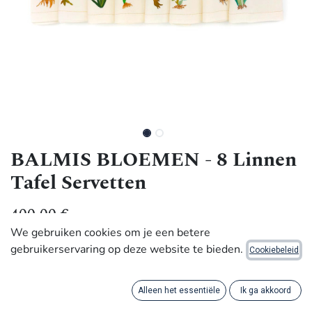
BALMIS BLOEMEN - 8 Linnen
Tafel Servetten
400,00
€
We gebruiken cookies om je een betere
gebruikerservaring op deze website te bieden.
Cookiebeleid
Met waardigheid gemaakt door ambachtslieden in Africa
Vul je tafel aan met bloemen. Onze beroemde en tijdloze
Alleen het essentiële
Ik ga akkoord
Fleur Balmis-servetten zijn uw elegante tafel waardig.