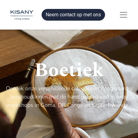
Neem contact op met ons
Boetiek
Ontdek onze verschillende categorieën hoogwaardig
huishoudlinnen met de hand geborduurd in onze
workshops in Goma, DR Congo en Kigali, Rwanda.