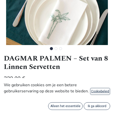
DAGMAR PALMEN – Set van 8
Linnen Servetten
320,00
€
We gebruiken cookies om je een betere
gebruikerservaring op deze website te bieden.
Cookiebeleid
Met de hand gemaakt door ambachtslieden in Africa
Deze acht linnen servetten zijn met de hand geborduurd
Alleen het essentiële
Ik ga akkoord
met een verfijnde palmboom uit onze collectie “Jardin de