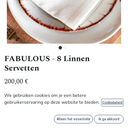
FABULOUS - 8 Linnen
Servetten
200,00
€
We gebruiken cookies om je een betere
Met de hand gemaakt door ambachtslieden in Africa
gebruikerservaring op deze website te bieden.
Cookiebeleid
Fan van onze 12 complimenten? Ontdek nu onze nieuwe
versie met 8 servetten – ideaal als origineel cadeautje of
Alleen het essentiële
Ik ga akkoord
om mee te nemen naar een etentje.