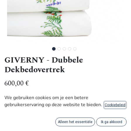
GIVERNY - Dubbele
Dekbedovertrek
600,00
€
We gebruiken cookies om je een betere
Met waardigheid gemaakt door ambachtslieden in
gebruikerservaring op deze website te bieden.
Cookiebeleid
Rwanda.
Voeg een vleugje prachtige buitentuinen toe aan uw
Alleen het essentiële
Ik ga akkoord
kamer met dit zorgvuldig met de hand geborduurde