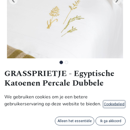
GRASSPRIETJE - Egyptische
Katoenen Percale Dubbele
Dekbedovertrek
We gebruiken cookies om je een betere
gebruikerservaring op deze website te bieden.
530,00
€
Cookiebeleid
Alleen het essentiële
Ik ga akkoord
Met waardigheid gemaakt door ambachtslieden in