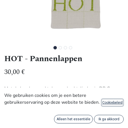
HOT - Pannenlappen
30,00
€
Met de hand gemaakt door ambachtslieden in DR Congo.
We gebruiken cookies om je een betere
Mooie pannenlappen, perfect voor koks die je kent. Elk
gebruikerservaring op deze website te bieden.
Cookiebeleid
stuk is gemaakt van 100% linnen en is met de hand
geborduurd.
Alleen het essentiële
Ik ga akkoord