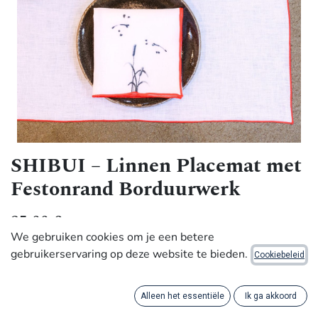
SHIBUI – Linnen Placemat met
Festonrand Borduurwerk
35,00
€
We gebruiken cookies om je een betere
gebruikerservaring op deze website te bieden.
Cookiebeleid
Met waardigheid gemaakt door ambachtslieden in Africa
Deze witte linnen placemat is geborduurd met een
Alleen het essentiële
Ik ga akkoord
felrode festonafwerking die perfect past bij onze Shibui-