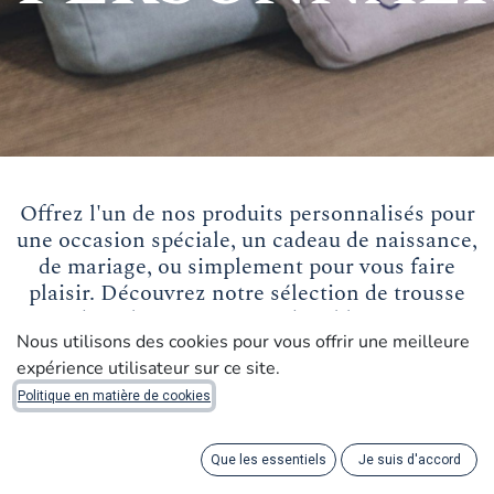
Offrez l'un de nos produits personnalisés pour
une occasion spéciale, un cadeau de naissance,
de mariage, ou simplement pour vous faire
plaisir. Découvrez notre sélection de trousse
de toilette, serviettes de table, etc.
Nous utilisons des cookies pour vous offrir une meilleure
TROUSSE DE TOILETTE
expérience utilisateur sur ce site.
Politique en matière de cookies
Personnalisez notre trousse de toilette « Jumbo » avec un
nom, une date de naissance ou encore le motif d’un faire-
Que les essentiels
Je suis d'accord
part de naissance, le tout brodé à la main dans les