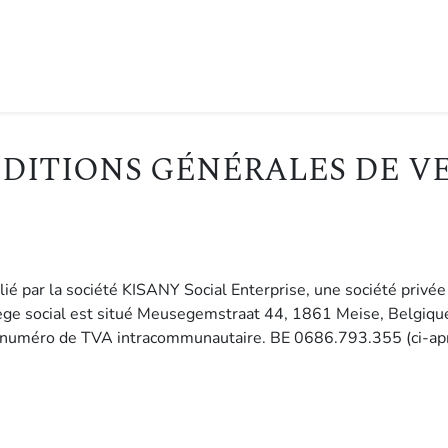
0
E
INSPIRATION
IMPACT
BLOG
DITIONS GÉNÉRALES DE V
ié par la société KISANY Social Enterprise, une société privée à
siège social est situé Meusegemstraat 44, 1861 Meise, Belgiqu
numéro de TVA intracommunautaire. BE 0686.793.355 (ci-aprè