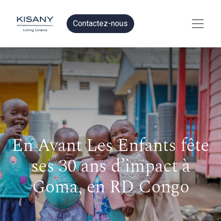
Contactez-nous
En Avant Les Enfants fête
ses 30 ans d’impact à
Goma, en RD Congo