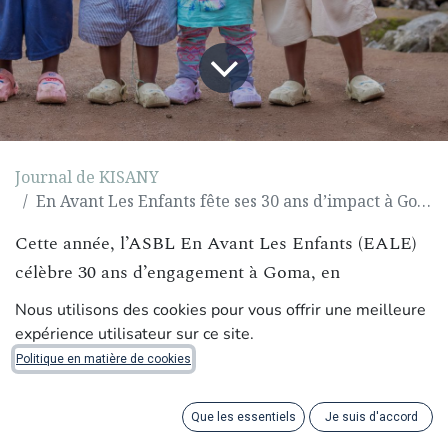
Journal de KISANY
En Avant Les Enfants fête ses 30 ans d’impact à Goma, en RD Congo
Cette année, l’ASBL En Avant Les Enfants (EALE)
célèbre 30 ans d’engagement à Goma, en
République Démocratique du Congo. Depuis 1995,
Nous utilisons des cookies pour vous offrir une meilleure
l’association agit avec une mission claire : soutenir
expérience utilisateur sur ce site.
les jeunes de Goma dans la construction d’un avenir
Politique en matière de cookies
digne, autonome et porteur d’espoir.
Que les essentiels
Je suis d'accord
Chez KISANY, cette histoire nous touche