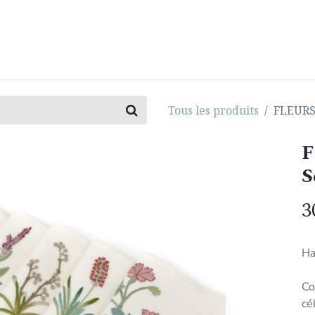
0
E
INSPIRATION
IMPACT
BLOG
Tous les produits
FLEURS 
F
S
3
Ha
Co
cé