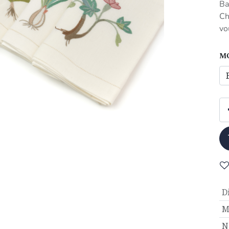
Ba
Ch
vo
M
D
M
N