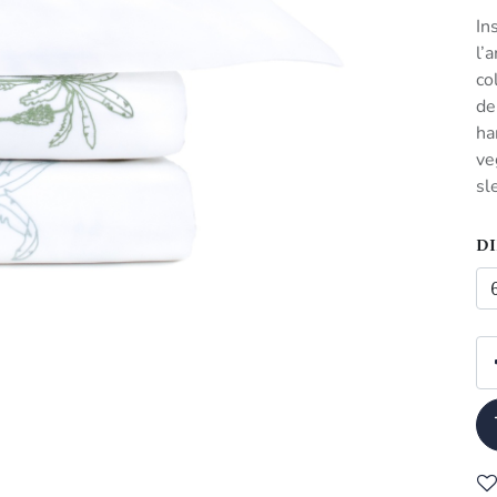
In
l’
co
de
ha
ve
sl
D