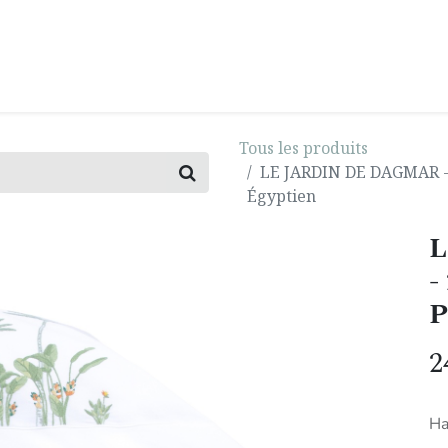
0
E
INSPIRATION
IMPACT
BLOG
Tous les produits
LE JARDIN DE DAGMAR - 2
Égyptien
L
-
P
2
Ha