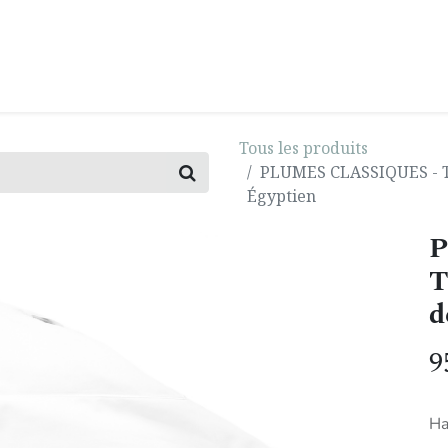
0
E
INSPIRATION
IMPACT
BLOG
Tous les produits
PLUMES CLASSIQUES - Ta
Égyptien
P
T
d
9
Ha