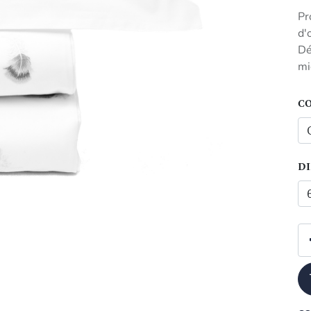
Pr
d'
Dé
mi
CO
D