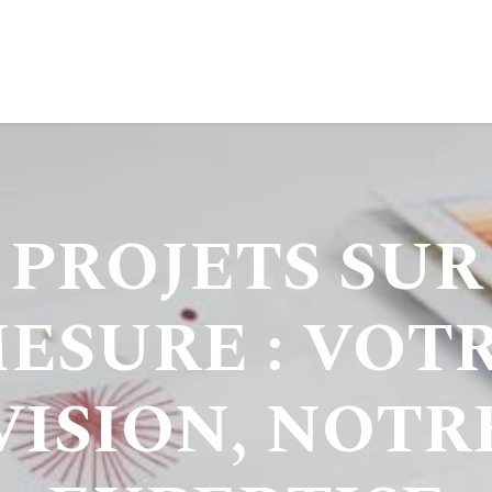
0
E
INSPIRATION
IMPACT
BLOG
​PROJETS SUR
ESURE : VOT
VISION, NOTR