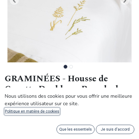
GRAMINÉES - Housse de
Couette Double en Percale de
Coton Égyptien
Nous utilisons des cookies pour vous offrir une meilleure
expérience utilisateur sur ce site.
530,00
€
Politique en matière de cookies
Que les essentiels
Je suis d'accord
Handmade with dignity by artisans in Rwanda.