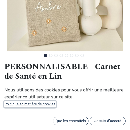
PERSONNALISABLE - Carnet
de Santé en Lin
75,00
€
Nous utilisons des cookies pour vous offrir une meilleure
expérience utilisateur sur ce site.
Politique en matière de cookies
Handmade with dignity by artisans in DR Congo.
Personnalisez ce carnet de santé avec un nom brodé à la
Que les essentiels
Je suis d'accord
main dans les couleurs de votre choix sur du lin belge.